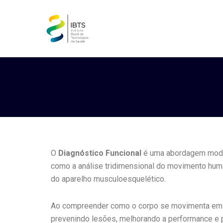
O
Diagnóstico Funcional
é uma abordagem modern
como a análise tridimensional do movimento human
do aparelho musculoesquelético.
Ao compreender como o corpo se movimenta em te
prevenindo lesões, melhorando a performance e p