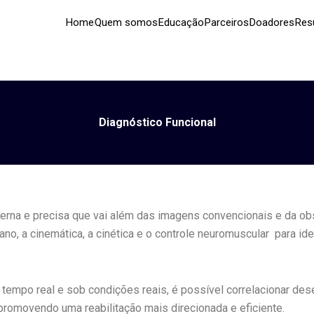
Home
Quem somos
Educação
Parceiros
Doadores
Res
Diagnóstico Funcional
a e precisa que vai além das imagens convencionais e da obser
o, a cinemática, a cinética e o controle neuromuscular para ide
mpo real e sob condições reais, é possível correlacionar dese
romovendo uma reabilitação mais direcionada e eficiente.