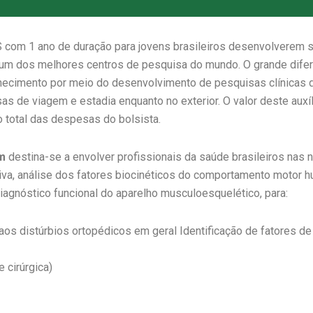
 com 1 ano de duração para jovens brasileiros desenvolverem s
um dos melhores centros de pesquisa do mundo. O grande difere
hecimento por meio do desenvolvimento de pesquisas clínicas de 
s de viagem e estadia enquanto no exterior. O valor deste auxí
total das despesas do bolsista.
m
destina-se a envolver profissionais da saúde brasileiros nas
iva, análise dos fatores biocinéticos do comportamento motor h
diagnóstico funcional do aparelho musculoesquelético, para:
 aos distúrbios ortopédicos em geral Identificação de fatores de
e cirúrgica)