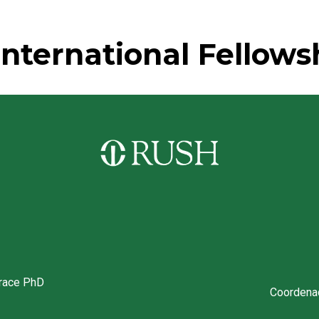
nternational Fellow
race PhD
Coordena