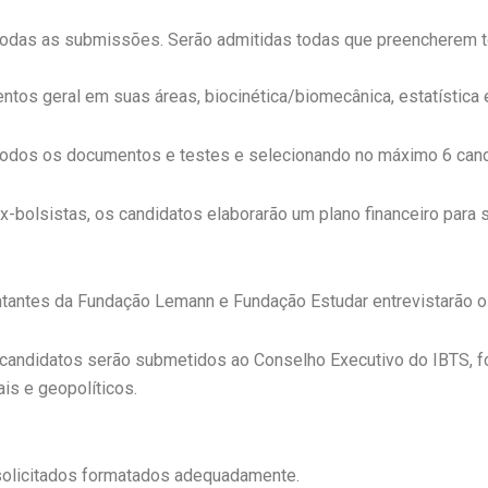
rá todas as submissões. Serão admitidas todas que preenchere
ntos geral em suas áreas, biocinética/biomecânica, estatística 
á todos os documentos e testes e selecionando no máximo 6 cand
 ex-bolsistas, os candidatos elaborarão um plano financeiro pa
ntantes da Fundação Lemann e Fundação Estudar entrevistarão os
andidatos serão submetidos ao Conselho Executivo do IBTS, 
is e geopolíticos.
olicitados formatados adequadamente.