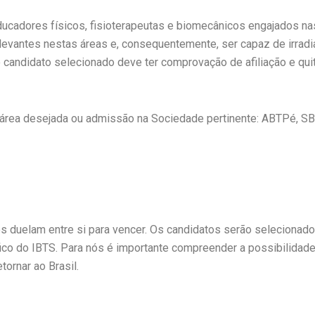
educadores físicos, fisioterapeutas e biomecânicos engajados n
relevantes nestas áreas e, consequentemente, ser capaz de irra
e o candidato selecionado deve ter comprovação de afiliação e qu
área desejada ou admissão na Sociedade pertinente: ABTPé, 
s duelam entre si para vencer. Os candidatos serão selecionad
ico do IBTS. Para nós é importante compreender a possibilidad
tornar ao Brasil.